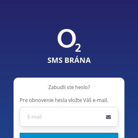
SMS BRÁNA
Zabudli ste heslo?
Pre obnovenie hesla vložte Váš e-mail.